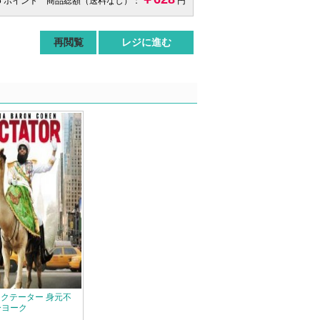
6 ポイント 商品総額（送料なし）：
円
再閲覧
レジに進む
ディクテーター 身元不
ーヨーク