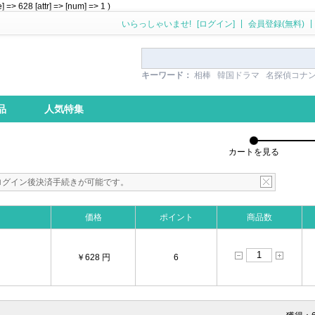
628 [attr] => [num] => 1 )
|
|
いらっしゃいませ!
[ログイン]
会員登録(無料)
キーワード：
相棒
韓国ドラマ
名探偵コナ
品
人気特集
カートを見る
ログイン後決済手続きが可能です。
価格
ポイント
商品数
）
￥628 円
6