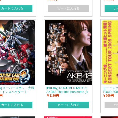
カートに入れる
カートに入れる
カ
-ray] スーパーロボット大戦
[Blu-ray] DOCUMENTARY of
モーニング
ジ・インスペクター 1
AKB48 The time has come 少
TOUR 20
0円
￥1180円
￥600円
女たちは、今、その背中に何を
ット満開!
想う?
カートに入れる
カートに入れる
カ