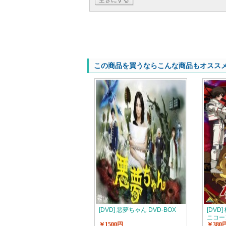
空きにする
この商品を買うならこんな商品もオスス
[DVD] 悪夢ちゃん DVD-BOX
[DVD
ニコーン
￥1500円
￥380