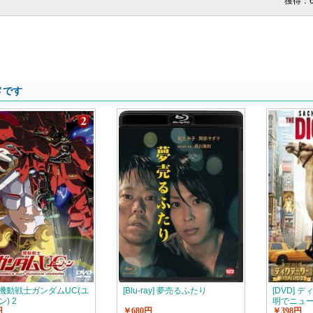
獲得：
メです
] 機動戦士ガンダムUC(ユ
[Blu-ray] 夢売るふたり
[DVD] 
) 2
明でニュ
円
￥680円
￥398円