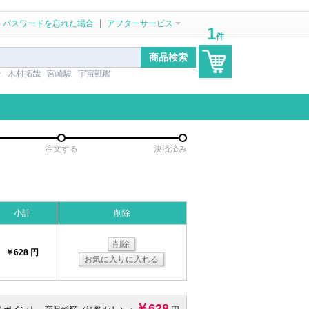
|
パスワードを忘れた場合
アフターサービス
1
件
ン
木村拓哉
宮崎駿
宇宙戦艦
注文する
決済済み
小計
削除
削除
￥628 円
お気に入りに入れる
￥628