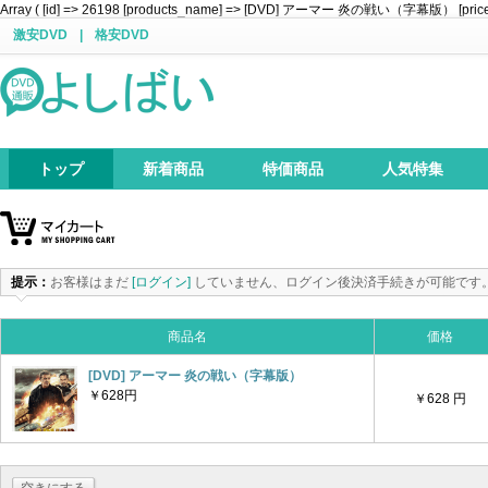
Array ( [id] => 26198 [products_name] => [DVD] アーマー 炎の戦い（字幕版） [price] => 
激安DVD
|
格安DVD
トップ
新着商品
特価商品
人気特集
提示：
お客様はまだ
[ログイン]
していません、ログイン後決済手続きが可能です
商品名
価格
[DVD] アーマー 炎の戦い（字幕版）
￥628円
￥628 円