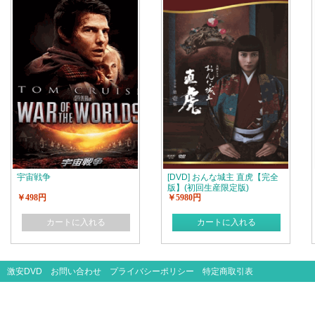
宇宙戦争
[DVD] おんな城主 直虎【完全
版】(初回生産限定版)
￥498円
￥5980円
カートに入れる
カートに入れる
激安DVD
お問い合わせ
プライバシーポリシー
特定商取引表