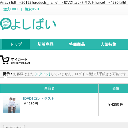
Array ( [id] => 26192 [products_name] => [DVD] コントラスト [price] => 4280 [attr] =
激安DVD
|
格安DVD
トップ
新着商品
特価商品
人気特集
提示：
お客様はまだ
[ログイン]
していません、ログイン後決済手続きが可能です
商品名
価格
[DVD] コントラスト
￥4280円
￥4280 円