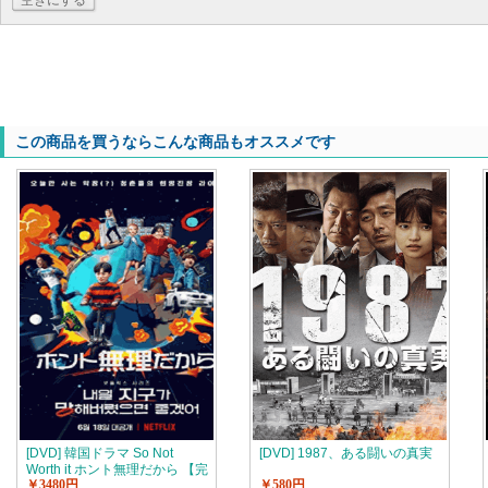
空きにする
この商品を買うならこんな商品もオススメです
[DVD] 韓国ドラマ So Not
[DVD] 1987、ある闘いの真実
Worth it ホント無理だから 【完
￥3480円
￥580円
全版】(初回生産限定版)