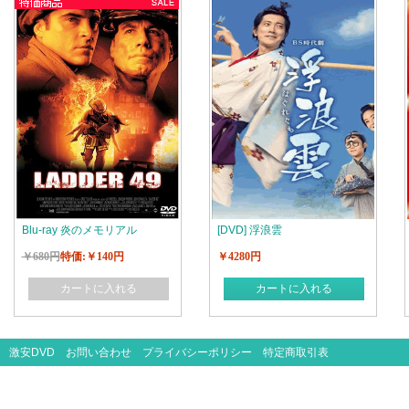
Blu-ray 炎のメモリアル
[DVD] 浮浪雲
￥680円
特価:￥140円
￥4280円
カートに入れる
カートに入れる
激安DVD
お問い合わせ
プライバシーポリシー
特定商取引表