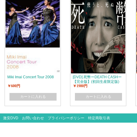
Miki Imai Concert Tour 2008
[DVD] 死幣ーDEATH CASHー
【完全版】(初回生産限定版)
￥600円
￥1980円
カートに入れる
カートに入れる
激安DVD
お問い合わせ
プライバシーポリシー
特定商取引表