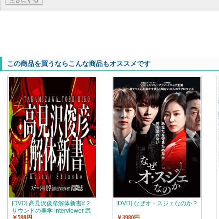
空きにする
この商品を買うならこんな商品もオススメです
[DVD] 高見沢俊彦解体新書#２
[DVD] なぜオ・スジェなのか？
サウンドの美学 interviewer 武
￥598円
￥3980円
部聡志