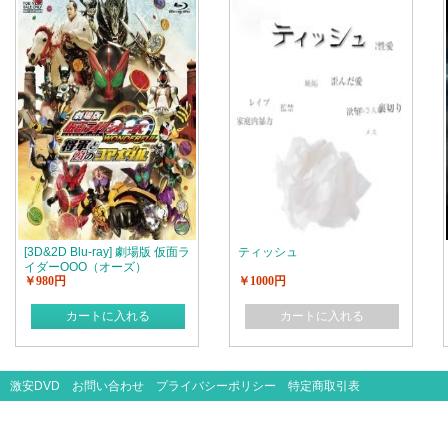
[3D&2D Blu-ray] 劇場版 仮面ラ
ティッシュ
イダーOOO（オーズ）
￥980円
￥1000円
WONDERFUL 将軍と21のコア
メダル+海賊戦隊ゴーカイジャ
ー THE MOVIE 空飛ぶ幽霊船
カートに入れる
カートに入れる
激安DVD
お問い合わせ
プライバシーポリシー
特定商取引表