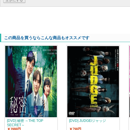
空きにする
この商品を買うならこんな商品もオススメです
[DVD] 秘密 ～THE TOP
[DVD] JUDGE/ジャッジ
SECRET～
￥3980円
￥798円