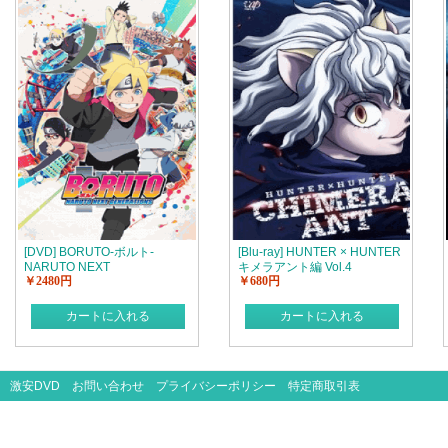
[DVD] BORUTO-ボルト-
[Blu-ray] HUNTER × HUNTER
NARUTO NEXT
キメラアント編 Vol.4
￥2480円
￥680円
GENERATIONS 第3巻【完全
版】(初回生産限定版
カートに入れる
カートに入れる
激安DVD
お問い合わせ
プライバシーポリシー
特定商取引表