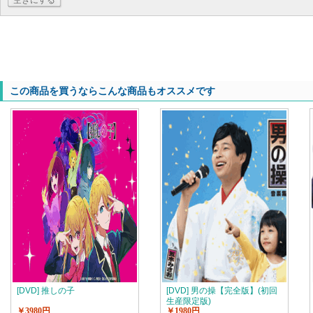
空きにする
この商品を買うならこんな商品もオススメです
[DVD] 推しの子
[DVD] 男の操【完全版】(初回
生産限定版)
￥3980円
￥1980円