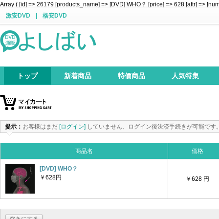
Array ( [id] => 26179 [products_name] => [DVD] WHO？ [price] => 628 [attr] => [num
激安DVD
|
格安DVD
トップ
新着商品
特価商品
人気特集
提示：
お客様はまだ
[ログイン]
していません、ログイン後決済手続きが可能です
商品名
価格
[DVD] WHO？
￥628円
￥628 円