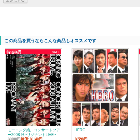
空きにする
この商品を買うならこんな商品もオススメです
モーニング娘。コンサートツア
HERO
ー2008 秋~リゾナントLIVE~
￥600円
特価:￥140円
￥598円