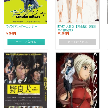
[DVD] アンダーニンジャ
[DVD] 大貧乏【完全版】(初回
生産限定版)
￥598円
￥1980円
カートに入れる
カートに入れる