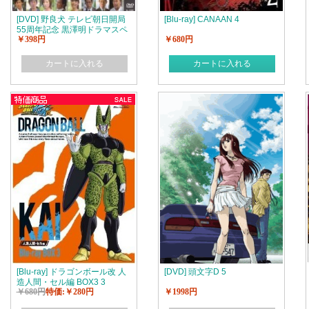
[DVD] 野良犬 テレビ朝日開局
[Blu-ray] CANAAN 4
55周年記念 黒澤明ドラマスペ
￥398円
￥680円
シャル
カートに入れる
カートに入れる
[Blu-ray] ドラゴンボール改 人
[DVD] 頭文字D 5
造人間・セル編 BOX3 3
￥680円
特価:￥280円
￥1998円