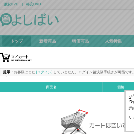
激安DVD
|
格安DVD
トップ
新着商品
特価商品
人気特集
提示：
お客様はまだ
[ログイン]
していません、ログイン後決済手続きが可能です
商品名
価格
詳
リ