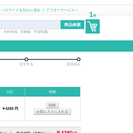
|
パスワードを忘れた場合
アフターサービス
1
件
ン
木村拓哉
宮崎駿
宇宙戦艦
注文する
決済済み
小計
削除
削除
￥4280 円
お気に入りに入れる
￥4280