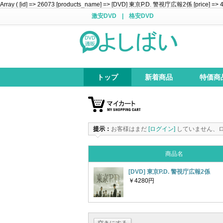
Array ( [id] => 26073 [products_name] => [DVD] 東京P.D. 警視庁広報2係 [price] => 4280
激安DVD
|
格安DVD
トップ
新着商品
特価商
提示：
お客様はまだ
[ログイン]
していません、
商品名
[DVD] 東京P.D. 警視庁広報2係
￥4280円