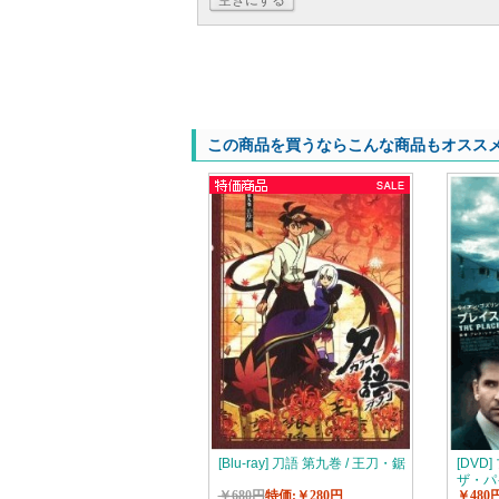
空きにする
この商品を買うならこんな商品もオスス
[Blu-ray] 刀語 第九巻 / 王刀・鋸
[DV
ザ・パ
￥680円
特価:￥280円
￥480