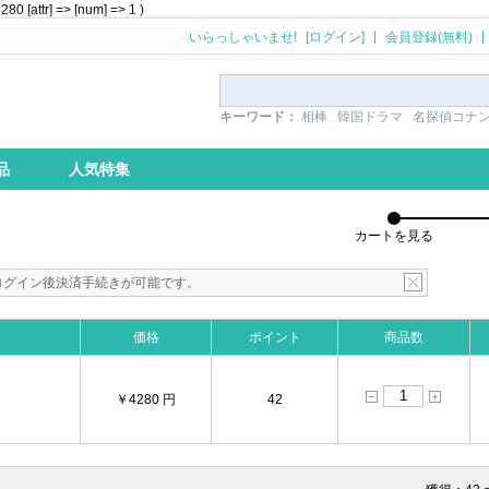
 [attr] => [num] => 1 )
|
|
いらっしゃいませ!
[ログイン]
会員登録(無料)
キーワード：
相棒
韓国ドラマ
名探偵コナ
品
人気特集
カートを見る
ログイン後決済手続きが可能です。
価格
ポイント
商品数
￥4280 円
42