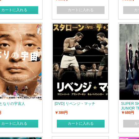
りの旅 ド
温泉で忘
カートに入れる
カートに入れる
カ
] となりの宇宙人
[DVD] リベンジ・マッチ
SUPER S
JUNIOR T
円
￥380円
￥680円
カートに入れる
カートに入れる
カ