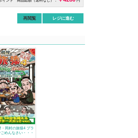
 ポイント 商品総額（送料なし）：
円
再閲覧
レジに進む
東野・岡村の旅猿4 プラ
でごめんなさい・・・
慈 朝ドラ ロケ地巡