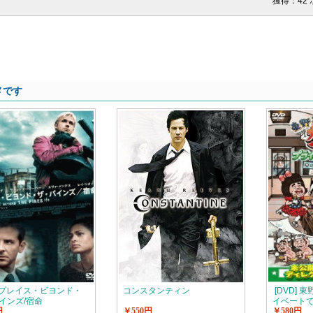
獲得：42
メです
D] プレイス・ビヨンド・
コンスタンティン
[DVD] 
インズ/宿命
イベート
円
￥550円
￥580円
岩手県・久