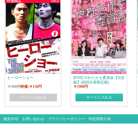
ヒーローショー
[DVD] やれたかも委員会【完全
版】(初回生産限定版)
￥380円
特価:￥150円
￥1980円
カートに入れる
カートに入れる
激安DVD
お問い合わせ
プライバシーポリシー
特定商取引表