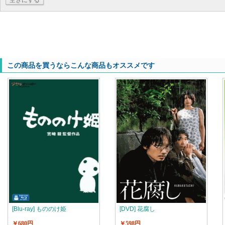
空きにする
この商品を買うならこんな商品もオススメです
[Blu-ray] もののけ姫
[DVD] 花腐し
￥680円
￥598円