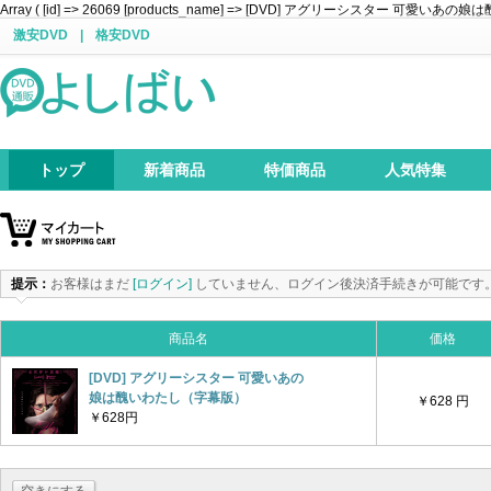
Array ( [id] => 26069 [products_name] => [DVD] アグリーシスター 可愛いあの娘は醜いわ
激安DVD
|
格安DVD
トップ
新着商品
特価商品
人気特集
提示：
お客様はまだ
[ログイン]
していません、ログイン後決済手続きが可能です
商品名
価格
[DVD] アグリーシスター 可愛いあの
娘は醜いわたし（字幕版）
￥628 円
￥628円