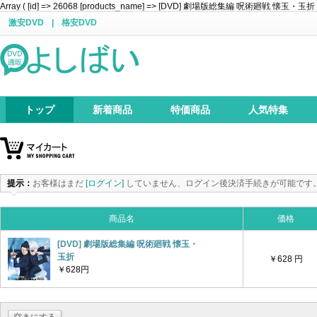
Array ( [id] => 26068 [products_name] => [DVD] 劇場版総集編 呪術廻戦 懐玉・玉折 [price]
激安DVD
|
格安DVD
トップ
新着商品
特価商品
人気特集
提示：
お客様はまだ
[ログイン]
していません、ログイン後決済手続きが可能です
商品名
価格
[DVD] 劇場版総集編 呪術廻戦 懐玉・
玉折
￥628 円
￥628円