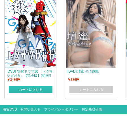
[DVD] NHKドラマ10 「トクサ
[DVD] 壇蜜 色情遊戲
ツガガガ」【完全版】(初回生
￥2480円
￥880円
産限定版)
カートに入れる
カートに入れる
激安DVD
お問い合わせ
プライバシーポリシー
特定商取引表