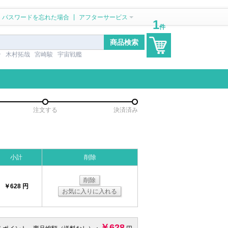
|
パスワードを忘れた場合
アフターサービス
1
件
ン
木村拓哉
宮崎駿
宇宙戦艦
注文する
決済済み
小計
削除
削除
￥628 円
お気に入りに入れる
￥628