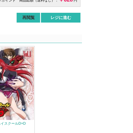
6 ポイント 商品総額（送料なし）：
円
再閲覧
レジに進む
y] ハイスクールD×D