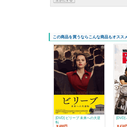
空きにする
この商品を買うならこんな商品もオスス
[DVD] ビリーブ 未来への大逆
[DVD
転
￥480円
￥450