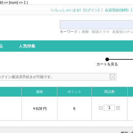
] => [num] => 1 )
|
|
いらっしゃいませ!
[ログイン]
会員登録(無料)
キーワード：
相棒
韓国ドラマ
名探偵コナ
品
人気特集
カートを見る
ログイン後決済手続きが可能です。
価格
ポイント
商品数
￥628 円
6