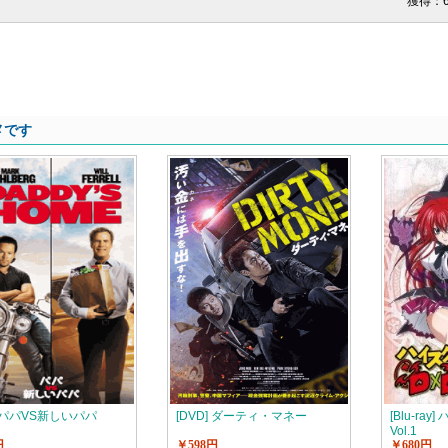
獲得：
メです
] パパVS新しいパパ
[DVD] ダーティ・マネー
[Blu-ra
Vol.1
円
￥598円
￥680円