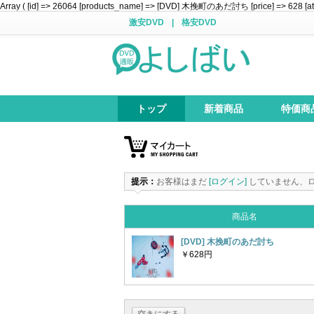
Array ( [id] => 26064 [products_name] => [DVD] 木挽町のあだ討ち [price] => 628 [attr
激安DVD
|
格安DVD
トップ
新着商品
特価商
提示：
お客様はまだ
[ログイン]
していません、
商品名
[DVD] 木挽町のあだ討ち
￥628円