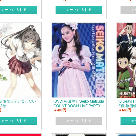
カートに入れる
カートに入れる
カ
-ray] 変態王子と笑わない
[DVD] 松田聖子/Seiko Matsuda
[Blu-ray
第3巻
COUNT DOWN LIVE PARTY
幻影旅団編 
円
￥480円
￥680円
2011-2012
カートに入れる
カートに入れる
カ