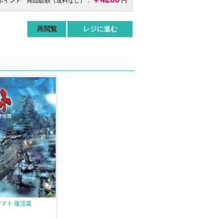
 ポイント 商品総額（送料なし）：
円
再閲覧
レジに進む
マト 復活篇