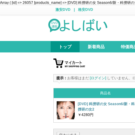
Array ( [id] => 26057 [products_name] => [DVD] 科捜研の女 Season6/新・科捜研の女2 [pr
激安DVD
|
格安DVD
トップ
新着商品
特価商
提示：
お客様はまだ
[ログイン]
していません、
商品名
[DVD] 科捜研の女 Season6/新・科
捜研の女2
￥4280円