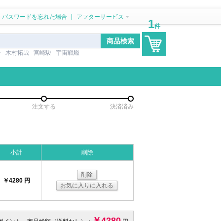
|
パスワードを忘れた場合
アフターサービス
1
件
ン
木村拓哉
宮崎駿
宇宙戦艦
注文する
決済済み
小計
削除
削除
￥4280 円
お気に入りに入れる
￥4280