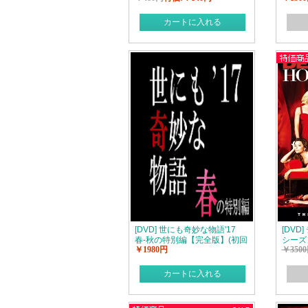
カートに入れる
[DVD] 世にも奇妙な物語'17
[DV
春-秋の特別編【完全版】(初回
シーズ
￥1980円
￥350
生産限定版)
カートに入れる