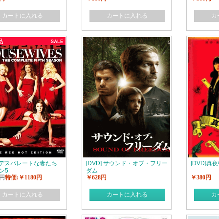
カートに入れる
カートに入れる
カ
D] デスパレートな妻たち
[DVD] サウンド・オブ・フリー
[DVD]真
ン5
ダム
0円
特価:￥1180円
￥628円
￥380円
カートに入れる
カートに入れる
カ