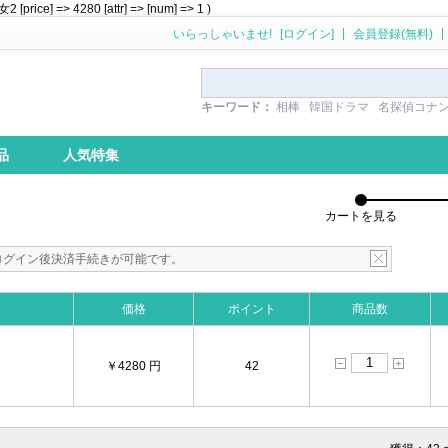
ice] => 4280 [attr] => [num] => 1 )
|
|
いらっしゃいませ!
[ログイン]
会員登録(無料)
キーワード：
相棒
韓国ドラマ
名探偵コナ
品
人気特集
カートを見る
ログイン後決済手続きが可能です。
価格
ポイント
商品数
￥4280 円
42