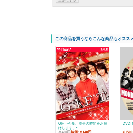
空きにする
この商品を買うならこんな商品もオスス
GIFT~今夜、幸せの時間をお届
[DV
けします。~
￥480円
特価:￥140円
￥150