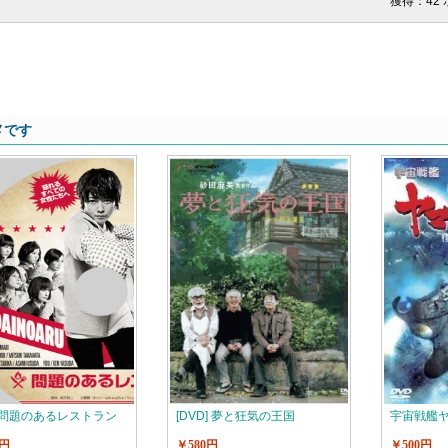
獲得：42
メです
D] 問題のあるレストラン
[DVD] 夢と狂気の王国
宇宙戦艦ヤ
0円
￥580円
￥500円