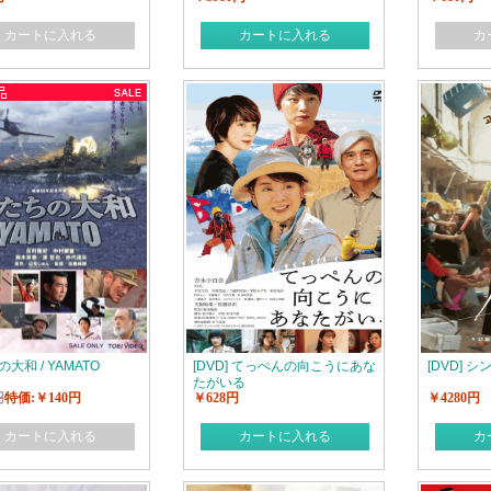
カートに入れる
カートに入れる
カ
大和 / YAMATO
[DVD] てっぺんの向こうにあな
[DVD] 
たがいる
円
特価:￥140円
￥628円
￥4280円
カートに入れる
カートに入れる
カ