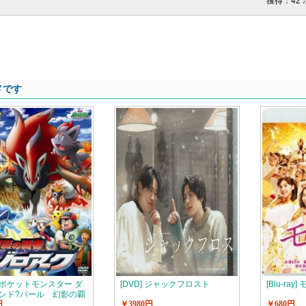
獲得：42
メです
ポケットモンスター ダ
[DVD] ジャックフロスト
[Blu-ray]
ンド?パール 幻影の覇
円
￥3980円
￥680円
ロアーク