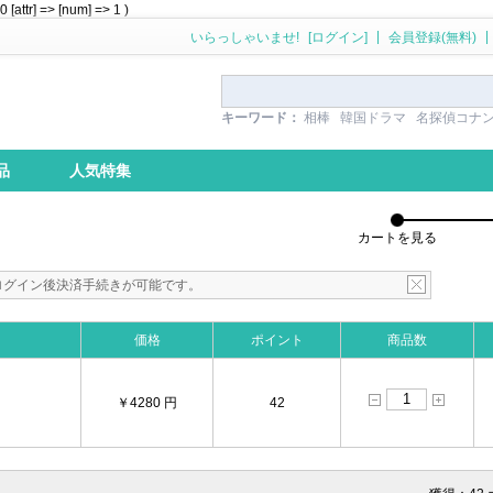
attr] => [num] => 1 )
|
|
いらっしゃいませ!
[ログイン]
会員登録(無料)
キーワード：
相棒
韓国ドラマ
名探偵コナ
品
人気特集
カートを見る
ログイン後決済手続きが可能です。
価格
ポイント
商品数
￥4280 円
42