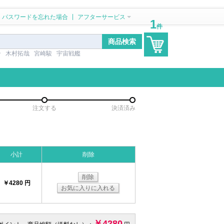
|
パスワードを忘れた場合
アフターサービス
1
件
ン
木村拓哉
宮崎駿
宇宙戦艦
注文する
決済済み
小計
削除
削除
￥4280 円
お気に入りに入れる
￥4280