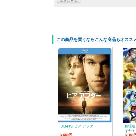
空きにする
この商品を買うならこんな商品もオスス
[Blu-ray] ヒア アフター
劇場版
イヤモ
￥680円
￥380
者 ゾ