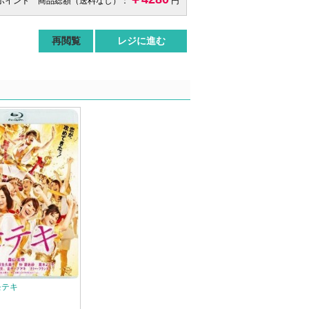
 ポイント 商品総額（送料なし）：
円
再閲覧
レジに進む
 モテキ