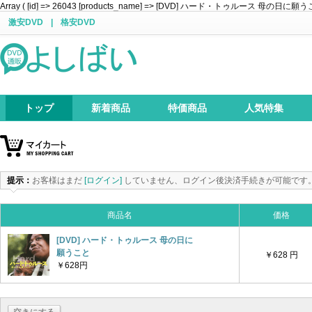
Array ( [id] => 26043 [products_name] => [DVD] ハード・トゥルース 母の日に願うこと [pri
激安DVD
|
格安DVD
トップ
新着商品
特価商品
人気特集
提示：
お客様はまだ
[ログイン]
していません、ログイン後決済手続きが可能です
商品名
価格
[DVD] ハード・トゥルース 母の日に
願うこと
￥628 円
￥628円