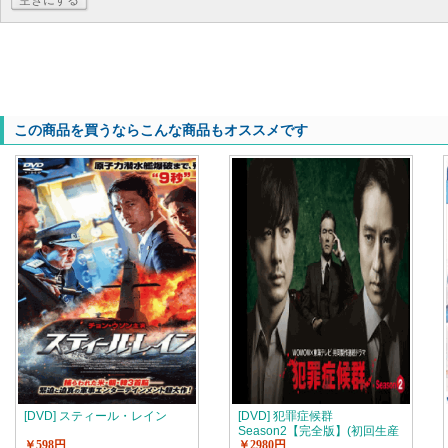
空きにする
この商品を買うならこんな商品もオススメです
[DVD] スティール・レイン
[DVD] 犯罪症候群
Season2【完全版】(初回生産
￥598円
￥2980円
限定版)