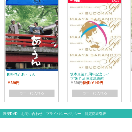
[Blu-ray] あ・うん
坂本真綾15周年記念ライ
ブ“Gift” at 日本武道館
￥580円
￥550円
特価:￥140円
カートに入れる
カートに入れる
激安DVD
お問い合わせ
プライバシーポリシー
特定商取引表