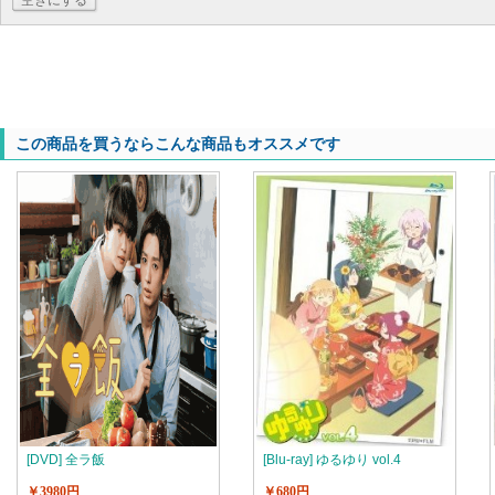
空きにする
この商品を買うならこんな商品もオススメです
[DVD] 全ラ飯
[Blu-ray] ゆるゆり vol.4
￥3980円
￥680円