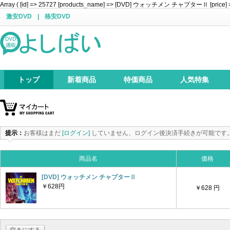
Array ( [id] => 25727 [products_name] => [DVD] ウォッチメン チャプターⅡ [price] => 62
激安DVD
|
格安DVD
トップ
新着商品
特価商品
人気特集
提示：
お客様はまだ
[ログイン]
していません、ログイン後決済手続きが可能です
商品名
価格
[DVD] ウォッチメン チャプターⅡ
￥628円
￥628 円