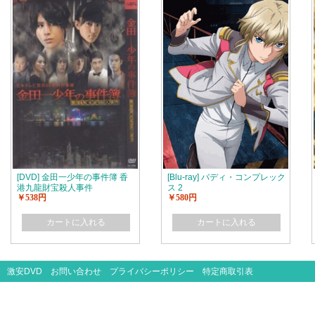
[DVD] 金田一少年の事件簿 香
[Blu-ray] バディ・コンプレック
港九龍財宝殺人事件
ス 2
￥538円
￥580円
カートに入れる
カートに入れる
激安DVD
お問い合わせ
プライバシーポリシー
特定商取引表