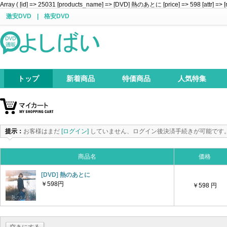
Array ( [id] => 25031 [products_name] => [DVD] 熱のあとに [price] => 598 [attr] => [
激安DVD
|
格安DVD
トップ
新着商品
特価商品
人気特集
提示：
お客様はまだ
[ログイン]
していません、ログイン後決済手続きが可能です
商品名
価格
[DVD] 熱のあとに
￥598円
￥598 円