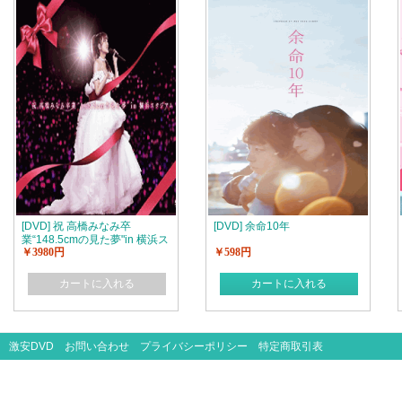
[DVD] 祝 高橋みなみ卒
[DVD] 余命10年
業“148.5cmの見た夢"in 横浜ス
￥3980円
￥598円
タジアム【完全版】(初回生産
限定版)
カートに入れる
カートに入れる
激安DVD
お問い合わせ
プライバシーポリシー
特定商取引表