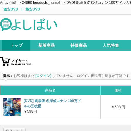
Array ( [id] => 24890 [products_name] => [DVD] 劇場版 名探偵コナン 100万ドルの五稜星 [p
激安DVD
|
格安DVD
トップ
新着商品
特価商品
人気特集
提示：
お客様はまだ
[ログイン]
していません、ログイン後決済手続きが可能です
商品名
価格
[DVD] 劇場版 名探偵コナン 100万ド
ルの五稜星
￥598 円
￥598円