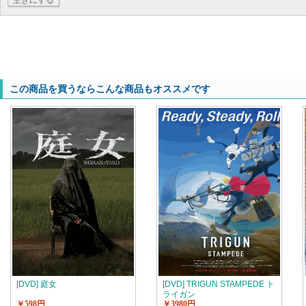
空きにする
この商品を買うならこんな商品もオススメです
[DVD] 庭女
[DVD] TRIGUN STAMPEDE ト
ライガン
￥598円
￥3980円