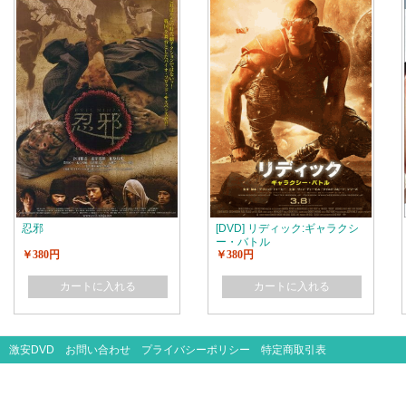
忍邪
[DVD] リディック:ギャラクシ
ー・バトル
￥380円
￥380円
カートに入れる
カートに入れる
激安DVD
お問い合わせ
プライバシーポリシー
特定商取引表