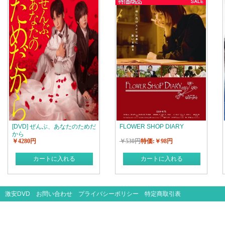
[DVD] ぜんぶ、あなたのためだ
FLOWER SHOP DIARY
から
￥4280円
￥530円
特価:￥98円
カートに入れる
カートに入れる
激安DVD
お問い合わせ
プライバシーポリシー
特定商取引表