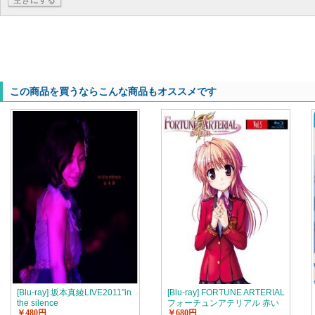
空きにする
この商品を買うならこんな商品もオススメです
[Blu-ray] 坂本真綾LIVE2011”in
[Blu-ray] FORTUNE ARTERIAL
the silence
フォーチュンアテリアル 赤い
￥480円
￥680円
約束 vol.5「邦画 DVD アニ