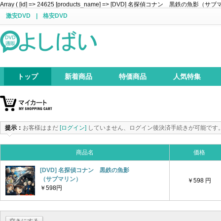
Array ( [id] => 24625 [products_name] => [DVD] 名探偵コナン 黒鉄の魚影（サブマリン） [p
激安DVD
|
格安DVD
トップ
新着商品
特価商品
人気特集
提示：
お客様はまだ
[ログイン]
していません、ログイン後決済手続きが可能です
商品名
価格
[DVD] 名探偵コナン 黒鉄の魚影
（サブマリン）
￥598 円
￥598円