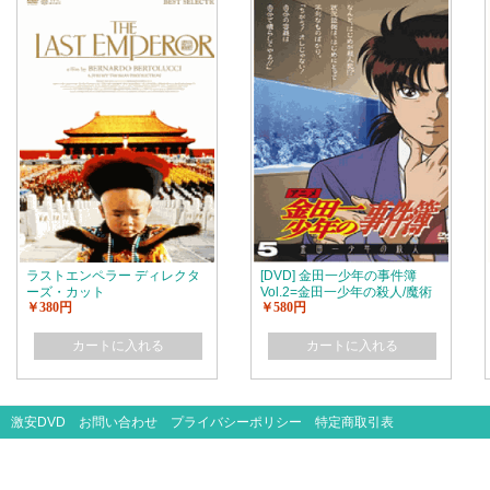
ラストエンペラー ディレクタ
[DVD] 金田一少年の事件簿
ーズ・カット
Vol.2=金田一少年の殺人/魔術
￥380円
￥580円
列車殺人事件(初回生産限定版)
カートに入れる
カートに入れる
激安DVD
お問い合わせ
プライバシーポリシー
特定商取引表