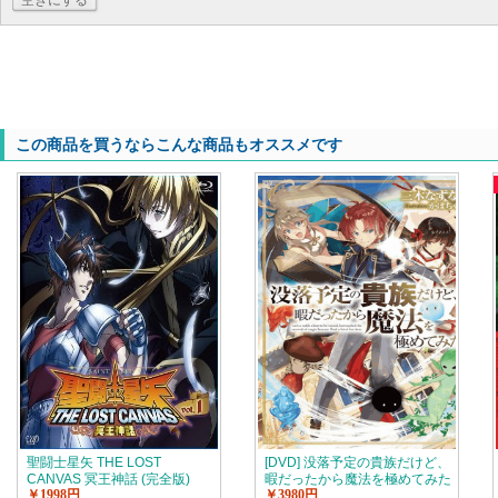
空きにする
この商品を買うならこんな商品もオススメです
聖闘士星矢 THE LOST
[DVD] 没落予定の貴族だけど、
CANVAS 冥王神話 (完全版)
暇だったから魔法を極めてみた
￥1998円
￥3980円