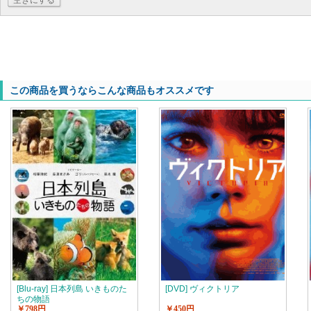
空きにする
この商品を買うならこんな商品もオススメです
[Blu-ray] 日本列島 いきものた
[DVD] ヴィクトリア
ちの物語
￥798円
￥450円