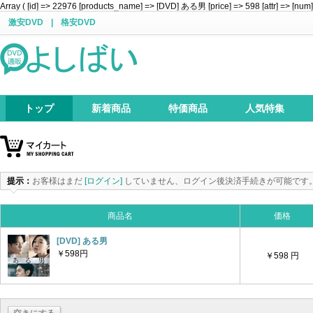
Array ( [id] => 22976 [products_name] => [DVD] ある男 [price] => 598 [attr] => [num]
激安DVD
|
格安DVD
トップ
新着商品
特価商品
人気特集
提示：
お客様はまだ
[ログイン]
していません、ログイン後決済手続きが可能です
商品名
価格
[DVD] ある男
￥598円
￥598 円