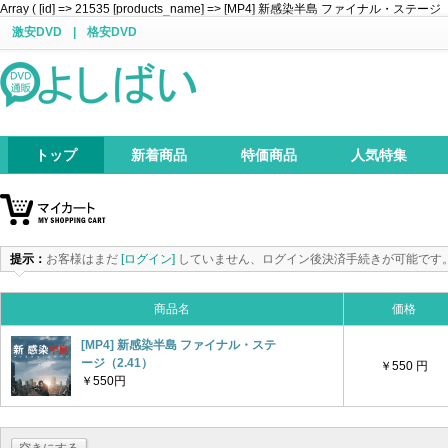
Array ( [id] => 21535 [products_name] => [MP4] 新感染半島 ファイナル・ステージ（2.41） 
激安DVD
|
格安DVD
トップ
新着商品
特価商品
人気特集
提示：
お客様はまだ
[ログイン]
していません、ログイン後決済手続きが可能です
商品名
価格
[MP4] 新感染半島 ファイナル・ステ
ージ（2.41）
￥550 円
￥550円