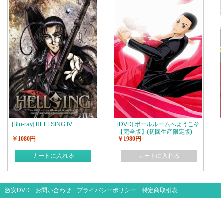
[Blu-ray] HELLSING IV
[DVD] ボールルームへようこそ
【完全版】(初回生産限定版)
￥1080円
￥1980円
カートに入れる
カートに入れる
激安DVD
お問い合わせ
プライバシーポリシー
特定商取引表