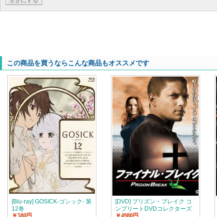
空きにする
この商品を買うならこんな商品もオススメです
[Blu-ray] GOSICK-ゴシック- 第
[DVD] プリズン・ブレイク コ
12巻
ンプリートDVDコレクターズ
￥580円
￥4980円
BOX【完全版】(初回生産限定