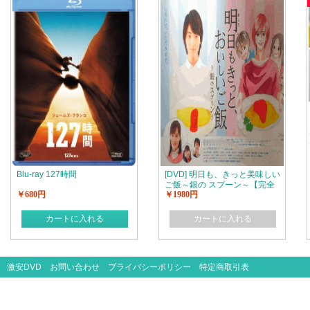
Blu-ray 127時間
[DVD] 明日も、きっと美味しい
ご飯～銀の スプーン～【完全
￥680円
￥1980円
版】(初回生産限定版)
カートに入れる
カートに入れる
激安DVD
お問い合わせ
プライバシーポリシー
特定商取引表