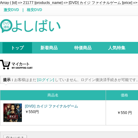
Array ( [id] => 21177 [products_name] => [DVD] カイジ ファイナルゲーム [price] => 550
激安DVD
|
格安DVD
トップ
新着商品
特価商品
人気特集
提示：
お客様はまだ
[ログイン]
していません、ログイン後決済手続きが可能です
商品名
価格
[DVD] カイジ ファイナルゲーム
￥550円
￥550 円