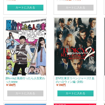
カートに入れる
カートに入れる
[Blu-ray] 風俗行ったら人生変わ
[DVD] 東京リベンジャーズ2 血
ったwww
のハロウィン編 -決戦-
￥580円
￥598円
カートに入れる
カートに入れる