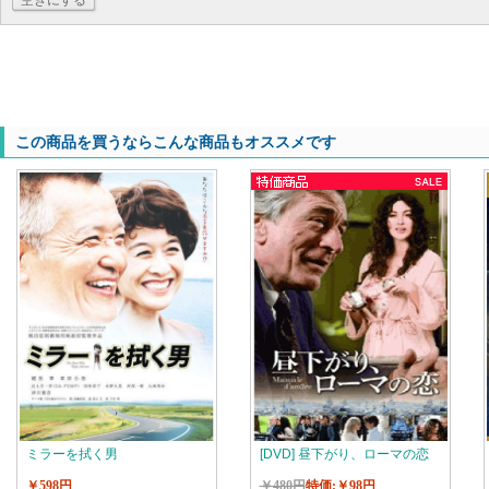
空きにする
この商品を買うならこんな商品もオススメです
ミラーを拭く男
[DVD] 昼下がり、ローマの恋
￥598円
￥480円
特価:￥98円