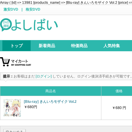
Array ( [id] => 13981 [products_name] => [Blu-ray] きんいろモザイク Vol.2 [price] => 6
激安DVD
|
格安DVD
トップ
新着商品
特価商品
人気特集
提示：
お客様はまだ
[ログイン]
していません、ログイン後決済手続きが可能です
商品名
価格
[Blu-ray] きんいろモザイク Vol.2
￥680円
￥680 円