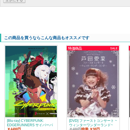
空きにする
この商品を買うならこんな商品もオススメです
[Blu-ray] CYBERPUNK:
[DVD] ファーストコンサート ~
EDGERUNNERS サイバーパ
ウィンターワンダーランド~
￥4480円
￥480円
特価:￥98円
ンク エッジランナーズ