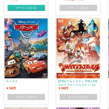
カートに入れる
カートに入れる
カーズ 2
[DVD] ウルトラマン THE LIVE
ウルトラマンフェスティバル
￥380円
￥200円
2013 第2部「新たなるウルト
ラマン! その名はギンガ! ! 」
カートに入れる
カートに入れる