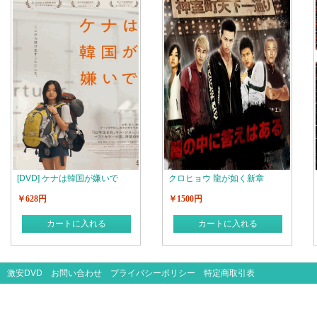
[DVD] ケナは韓国が嫌いで
クロヒョウ 龍が如く新章
￥628円
￥1500円
カートに入れる
カートに入れる
激安DVD
お問い合わせ
プライバシーポリシー
特定商取引表