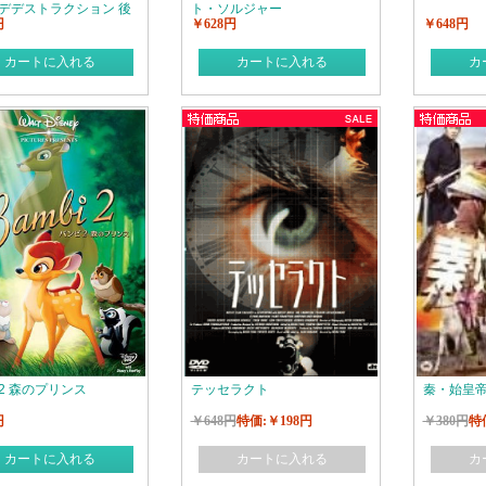
デデストラクション 後
ト・ソルジャー
円
￥628円
￥648円
カートに入れる
カートに入れる
カ
2 森のプリンス
テッセラクト
秦・始皇
円
￥648円
特価:￥198円
￥380円
特
カートに入れる
カートに入れる
カ