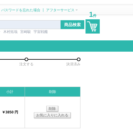
|
パスワードを忘れた場合
アフターサービス
1
件
ン
木村拓哉
宮崎駿
宇宙戦艦
注文する
決済済み
小計
削除
削除
￥3850 円
お気に入りに入れる