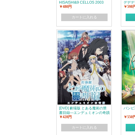
HISAISHI&9 CELLOS 2003
デデデ
￥480円
￥598
ETUDE&ENCORE TOUR
章
カートに入れる
[DVD] 劇場版 とある魔術の禁
バンビ
書目録―エンデュミオンの奇蹟
￥428円
￥550
―
カートに入れる