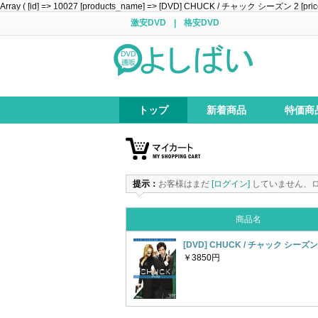
Array ( [id] => 10027 [products_name] => [DVD] CHUCK / チャック シーズン 2 [price] =
激安DVD
|
格安DVD
トップ
新着商品
特価商
提示：
お客様はまだ
[ログイン]
していません、
商品名
[DVD] CHUCK / チャック シーズン
￥3850円