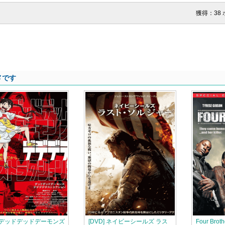
獲得：38
メです
D] デッドデッドデーモンズ
[DVD] ネイビーシールズ ラス
Four Broth