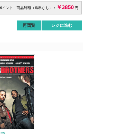
￥3850
 ポイント 商品総額（送料なし）：
円
再閲覧
レジに進む
ers