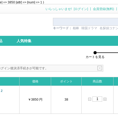
> 3850 [attr] => [num] => 1 )
|
|
いらっしゃいませ!
[ログイン]
会員登録(無料)
キーワード：
相棒
韓国ドラマ
名探偵コナ
品
人気特集
カートを見る
ログイン後決済手続きが可能です。
価格
ポイント
商品数
 2
￥3850 円
38